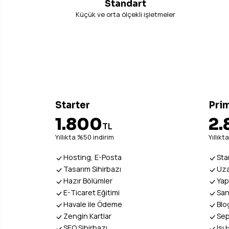
Standart
Küçük ve orta ölçekli işletmeler
Starter
Pri
1.800
2.
TL
Yıllıkta %50 indirim
Yıllık
Hosting, E-Posta
Sta
Tasarım Sihirbazı
Uz
Hazır Bölümler
Yap
E-Ticaret Eğitimi
San
Havale ile Ödeme
Blo
Zengin Kartlar
Sep
SEO Sihirbazı
Isı 