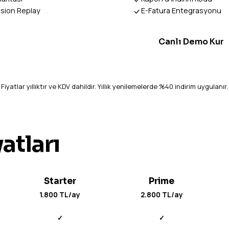
sion Replay
E-Fatura Entegrasyonu
Canlı Demo Kur
Canlı Demo Kur
Fiyatlar yıllıktır ve KDV dahildir. Yıllık yenilemelerde %40 indirim uygulanır.
yatları
Starter
Prime
1.800 TL/ay
2.800 TL/ay
✓
✓