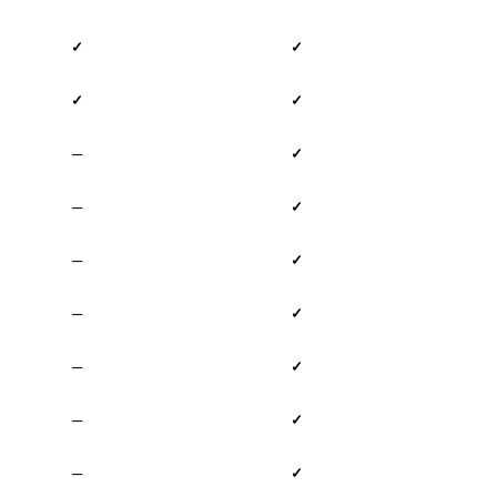
✓
✓
✓
✓
—
✓
—
✓
—
✓
—
✓
—
✓
—
✓
—
✓