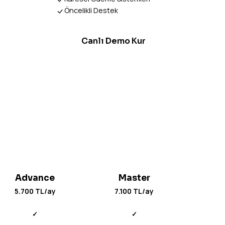
Öncelikli Destek
Canlı Demo Kur
Advance
Master
5.700 TL/ay
7.100 TL/ay
✓
✓