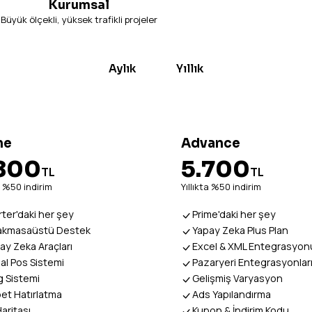
Kurumsal
Büyük ölçekli, yüksek trafikli projeler
Aylık
Yıllık
EN POPÜLER
me
Advance
800
5.700
TL
TL
ta %50 indirim
Yıllıkta %50 indirim
rter'daki her şey
Prime'daki her şey
akmasaüstü Destek
Yapay Zeka Plus Plan
ay Zeka Araçları
Excel & XML Entegrasyon
al Pos Sistemi
Pazaryeri Entegrasyonlar
g Sistemi
Gelişmiş Varyasyon
et Hatırlatma
Ads Yapılandırma
Haritası
Kupon & İndirim Kodu