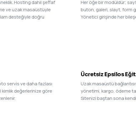
neklik. Hosting dahil şeffaf
Her öğe bir modüldür; sayfa
kleme ve uzak masaüstüyle
buton, galeri, slayt, form gi
klam desteğiyle doğru
Yönetici girişinde her bile
04
Ücretsiz Epsilos Eği
oto servis ve daha fazlası
Uzak masaüstü bağlantısıyl
 kimlik değerlerinize göre
yönetimi, kargo, ödeme tan
zenlenir.
Sitenizi baştan sona kendin
06