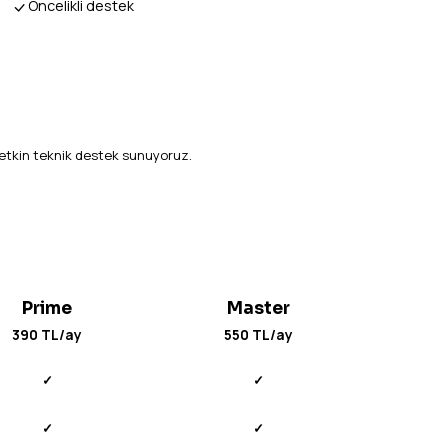
Öncelikli destek
Canlı Demo Kur
a etkin teknik destek sunuyoruz.
Prime
Master
390 TL/ay
550 TL/ay
✓
✓
✓
✓