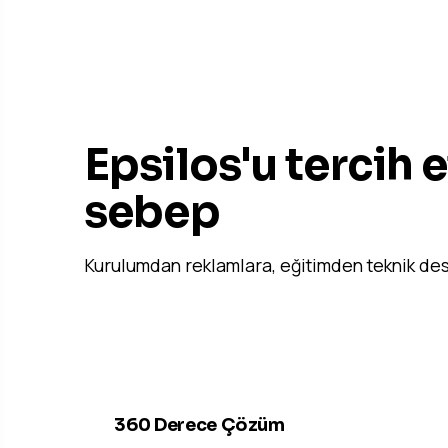
EPSILOS'A DERİN BAKIŞ
Epsilos'u tercih 
sebep
Kurulumdan reklamlara, eğitimden teknik des
01
360 Derece Çözüm