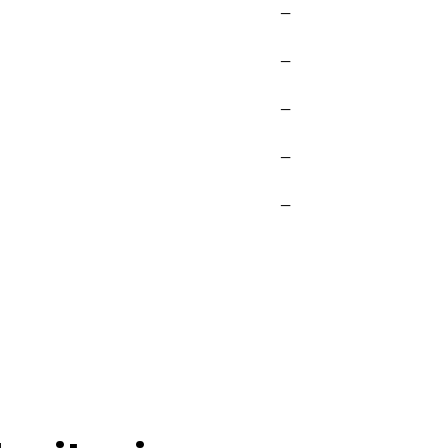
—
—
—
—
—