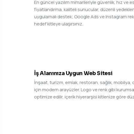
En güncel yazılım mimarileriyle güvenlik, hız ve es
fiyatlandırma, kaliteli sunucular, düzenli yede
uygulamalı destek; Google Ads ve Instagram re
hedef kitleye ulaşırsınız.
03
İş Alanınıza Uygun Web Sitesi
İnşaat, turizm, emlak, restoran, sağlık, mobilya, 
için modern arayüzler. Logo ve renk gibi kurumsal
optimize edilir, içerik hiyerarşisi kitlenize göre dü
05