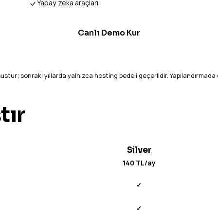
Yapay zeka araçları
Canlı Demo Kur
ustur; sonraki yıllarda yalnızca hosting bedeli geçerlidir. Yapılandırmad
tır
Silver
140 TL/ay
✓
✓