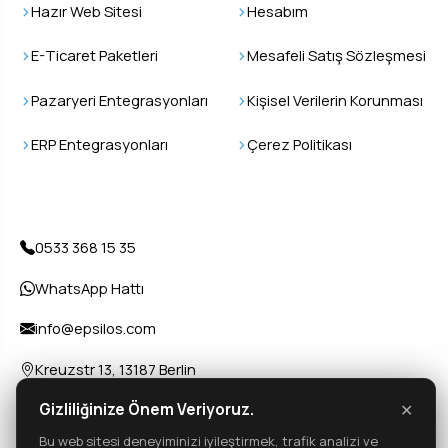
Hazır Web Sitesi
Hesabım
E-Ticaret Paketleri
Mesafeli Satış Sözleşmesi
Pazaryeri Entegrasyonları
Kişisel Verilerin Korunması
ERP Entegrasyonları
Çerez Politikası
İletişim
0533 368 15 35
WhatsApp Hattı
info@epsilos.com
Kreuzstr 13, 13187 Berlin
Gizliliğinize Önem Veriyoruz.
✕
Bu web sitesi deneyiminizi iyileştirmek, trafik analizi ve