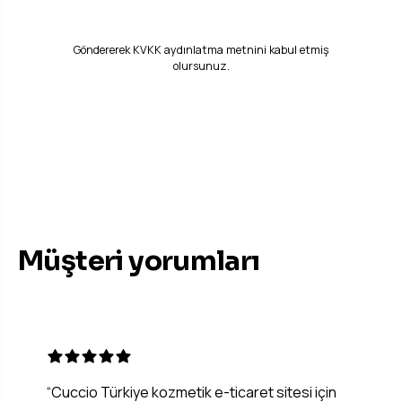
Ücretsiz Demo & Teklif İste
Göndererek
KVKK aydınlatma metnini
kabul etmiş
olursunuz.
MUTLU MÜŞTERILER
Müşteri yorumları
“Cuccio Türkiye kozmetik e-ticaret sitesi için