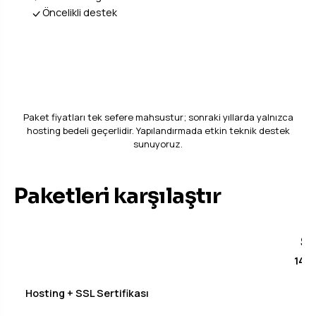
Öncelikli destek
Canlı Demo Kur
Paket fiyatları tek sefere mahsustur; sonraki yıllarda yalnızca
hosting bedeli geçerlidir. Yapılandırmada etkin teknik destek
sunuyoruz.
Paketleri karşılaştır
Si
140 
Hosting + SSL Sertifikası