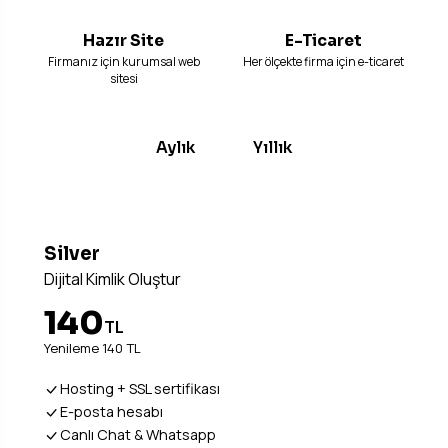
Hazır Site
E-Ticaret
Firmanız için kurumsal web
Her ölçekte firma için e-ticaret
sitesi
Aylık
Yıllık
Silver
Dijital Kimlik Oluştur
140
TL
Yenileme 140 TL
Hosting + SSL sertifikası
E-posta hesabı
Canlı Chat & Whatsapp