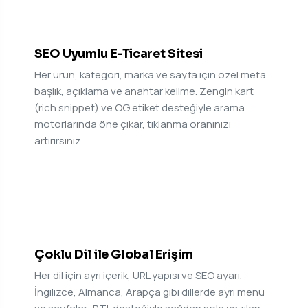
08
SEO Uyumlu E-Ticaret Sitesi
Her ürün, kategori, marka ve sayfa için özel meta
başlık, açıklama ve anahtar kelime. Zengin kart
(rich snippet) ve OG etiket desteğiyle arama
motorlarında öne çıkar, tıklanma oranınızı
artırırsınız.
09
Çoklu Dil ile Global Erişim
Her dil için ayrı içerik, URL yapısı ve SEO ayarı.
İngilizce, Almanca, Arapça gibi dillerde ayrı menü