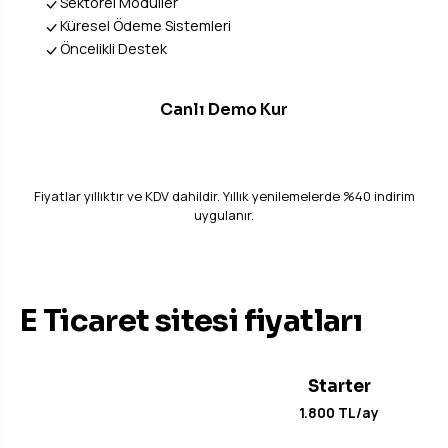
Sektörel Modüller
Küresel Ödeme Sistemleri
Öncelikli Destek
Canlı Demo Kur
Fiyatlar yıllıktır ve KDV dahildir. Yıllık yenilemelerde %40 indirim
uygulanır.
STANDART PAKETLER
E Ticaret sitesi fiyatları
Starter
1.800 TL/ay
2.