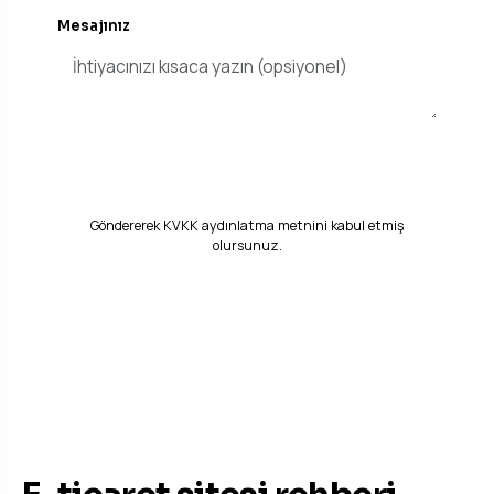
Mesajınız
Ücretsiz Demo & Teklif İste
Göndererek
KVKK aydınlatma metnini
kabul etmiş
olursunuz.
BILMENIZ GEREKENLER