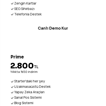
Zengin Kartlar
SEO Sihirbazı
Telefonla Destek
Canlı Demo Kur
EN POPÜLER
Prime
2.800
TL
Yıllıkta %50 indirim
Starter'daki her şey
Uzakmasaüstü Destek
Yapay Zeka Araçları
Sanal Pos Sistemi
Blog Sistemi