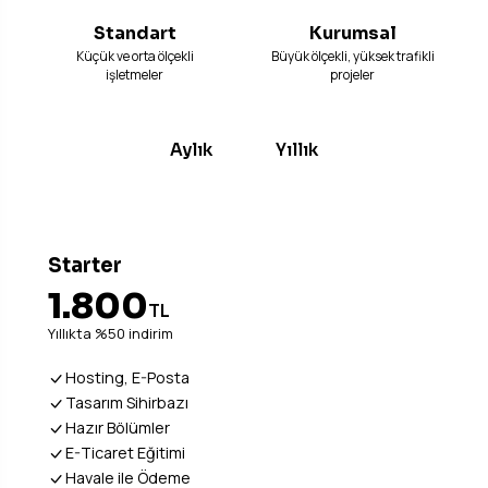
Standart
Kurumsal
Küçük ve orta ölçekli
Büyük ölçekli, yüksek trafikli
işletmeler
projeler
Aylık
Yıllık
Starter
1.800
TL
Yıllıkta %50 indirim
Hosting, E-Posta
Tasarım Sihirbazı
Hazır Bölümler
E-Ticaret Eğitimi
Havale ile Ödeme