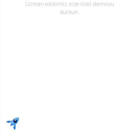
Uzman ekibimiz size özel demoyu
kursun.
Ücretsiz Demo Oluştur →
WhatsApp'tan Yazın