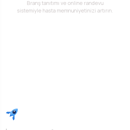
Branş tanıtımı ve online randevu
sistemiyle hasta memnuniyetinizi artırın.
Ücretsiz Demo İste →
WhatsApp'tan Yazın