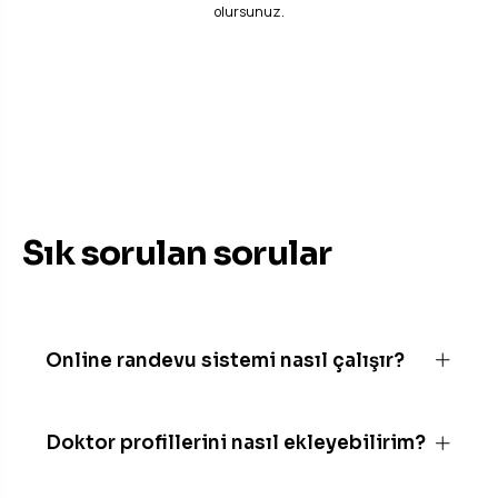
olursunuz.
BILMENIZ GEREKENLER
Sık sorulan sorular
Online randevu sistemi nasıl çalışır?
Hastanız branş ve doktor seçerek uygun saatte
randevu oluşturur; siz panelden takip edersiniz.
Doktor profillerini nasıl ekleyebilirim?