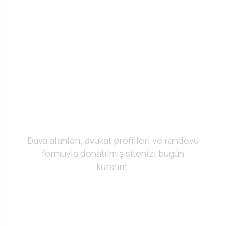
motorlarında öne çıkabilirsiniz.
HEMEN BAŞLAYIN
Hukuk büronuzu
dijitalleştirin
Dava alanları, avukat profilleri ve randevu
formuyla donatılmış sitenizi bugün
kuralım.
Ücretsiz Demo İste →