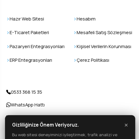
Epsilos
Kullanıcı İşlemleri
Hazır Web Sitesi
Hesabım
E-Ticaret Paketleri
Mesafeli Satış Sözleşmesi
Pazaryeri Entegrasyonları
Kişisel Verilerin Korunması
ERP Entegrasyonları
Çerez Politikası
İletişim
0533 368 15 35
WhatsApp Hattı
info@epsilos.com
Gizliliğinize Önem Veriyoruz.
✕
Kreuzstr 13, 13187 Berlin
Bu web sitesi deneyiminizi iyileştirmek, trafik analizi ve