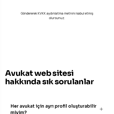
Ücretsiz Demo & Teklif İste
Göndererek
KVKK aydınlatma metnini
kabul etmiş
olursunuz.
BILMENIZ GEREKENLER
Avukat web sitesi
hakkında sık sorulanlar
Her avukat için ayrı profil oluşturabilir
miyim?